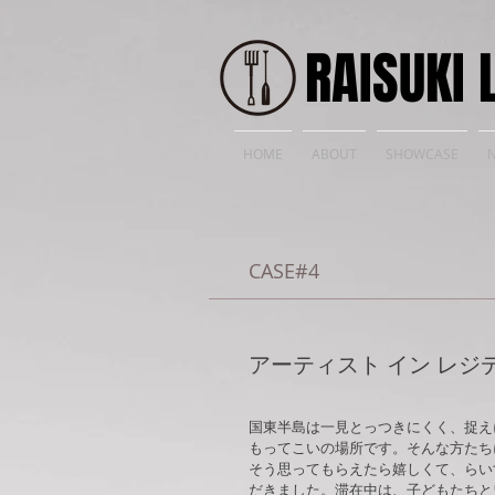
​RAISUKI 
HOME
ABOUT
SHOWCASE
CASE#4
​アーティスト イン レジ
国東半島は​一見とっつきにくく、捉
もってこいの場所です。そんな方たち
そう思ってもらえたら嬉しくて、らい
だきました。滞在中は、子どもたちと