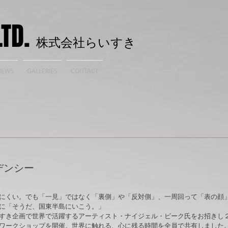
LTD.
株式会社らいすき
NEWS
GALLERIES
CONTACT
デンシー
えにくい。でも「一見」ではなく「裏側」や「反対側」、一周回って「表の顔
に「そうだ、国東半島にいこう。」
すき企画で世界で活躍するアーティスト・ナイジェル・ピーク氏をお招きし
ワークショップを開催。世界に触れる、心に残る時間を全員で共有しました